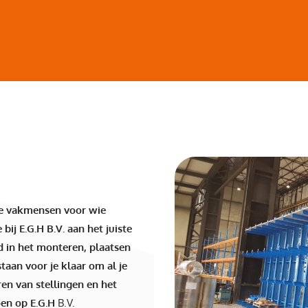
hte vakmensen voor wie
bij E.G.H B.V. aan het juiste
rd in het monteren, plaatsen
taan voor je klaar om al je
en van stellingen en het
oen op E.G.H
B.V.