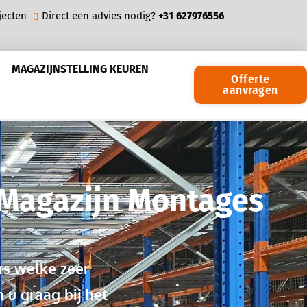
jecten
Direct een advies nodig?
+31 627976556
MAGAZIJNSTELLING KEUREN
Offerte
aanvragen
 Magazijn Montages
rs welke zeer
 u graag bij het