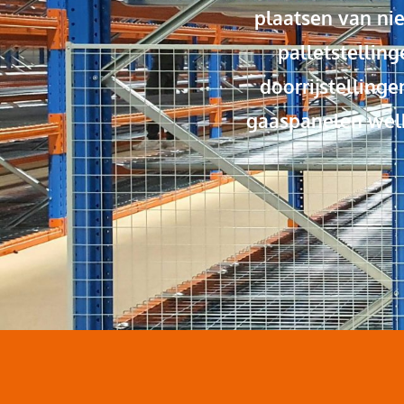
plaatsen van nie
palletstelling
doorrijstelling
gaaspanelen welk