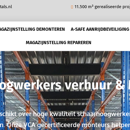
als.nl
11.500 m³ gerealiseerde pro
AGAZIJNSTELLING DEMONTEREN
A-SAFE AANRIJDBEVEILIGING
MAGAZIJNSTELLING REPAREREN
Hoogwerkers verhuur &
eschikt over hoge kwaliteit schaarhoogwerke
n. Onze VCA gecertificeerde monteurs helpen