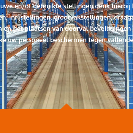
uwe en/of gebruikte stellingen denk hierbij
en, inrijstellingen, grootvakstellingen, draa
en en het plaatsen van doorval beveiliginge
e uw personeel beschermen tegen vallende 