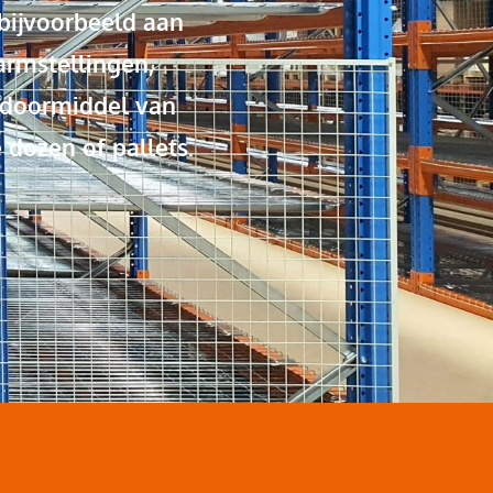
 bijvoorbeeld aan
garmstellingen,
n doormiddel van
dozen of pallets.