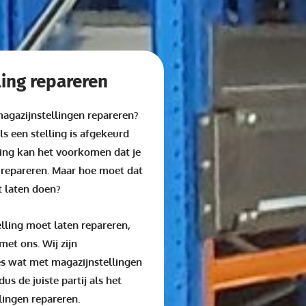
ling repareren
agazijnstellingen repareren?
ls een stelling is afgekeurd
ring kan het voorkomen dat je
n repareren. Maar hoe moet dat
t laten doen?
elling moet laten repareren,
et ons. Wij zijn
les wat met magazijnstellingen
us de juiste partij als het
lingen repareren.