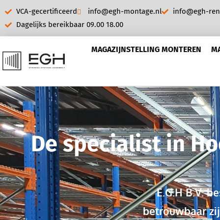
Ga
VCA-gecertificeerd
info@egh-montage.nl
info@egh-rent
naar
Dagelijks bereikbaar 09.00 18.00
de
inhoud
MAGAZIJNSTELLING MONTEREN
M
De specialist in 
E.G.H B.V. b
betrouwbaar zij